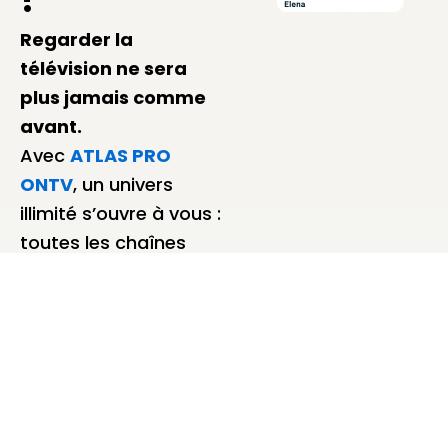
Regarder la
télévision ne sera
plus jamais comme
avant.
Avec
ATLAS PRO
ONTV
, un univers
illimité s’ouvre à vous :
toutes les chaînes
internationales,
classées par pays et
par catégories, ainsi
que des milliers de
films et séries mis à
jour chaque jour. Une
expérience complète,