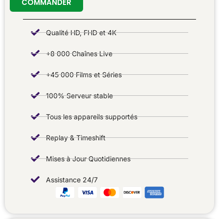
COMMANDER
Qualité HD, FHD et 4K
+8 000 Chaînes Live
+45 000 Films et Séries
100% Serveur stable
Tous les appareils supportés
Replay & Timeshift
Mises à Jour Quotidiennes
Assistance 24/7